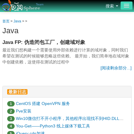
Team
搜索
首页
首页
>
Java
> >
Java
网页设计
Java FP: 伪造闭包工厂，创建域对象
平面设计
最近我们想构建一个需要使用外部依赖进行计算的域对象，同时我们
源码编程
希望在测试的时候能够忽略这些依赖。 最开始，我们简单地在域对象
中创建依赖，这使得在测试的过程中
[阅读剩余部分...]
服务器
操作系统
最新日志
安全防护
CentOS 搭建 OpenVPN 服务
1
社区
Pve安装
2
论坛
Win10微信打不开小程序，其他程序出现找不到HID.DLL的解决办法
3
You-Get——Python3 线上媒体下载工具
4
jQuery cdn加速
5