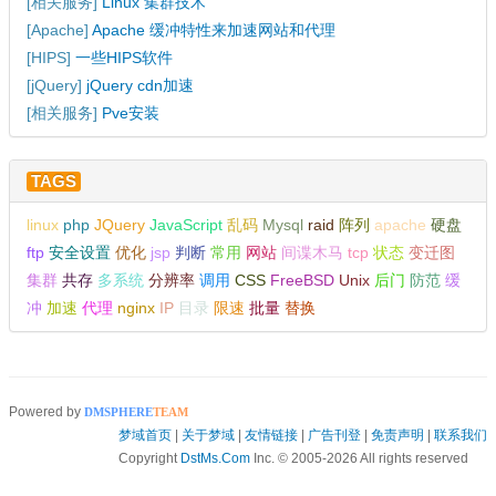
[
相关服务
]
Linux 集群技术
[
Apache
]
Apache 缓冲特性来加速网站和代理
[
HIPS
]
一些HIPS软件
[
jQuery
]
jQuery cdn加速
[
相关服务
]
Pve安装
TAGS
linux
php
JQuery
JavaScript
乱码
Mysql
raid
阵列
apache
硬盘
ftp
安全设置
优化
jsp
判断
常用
网站
间谍木马
tcp
状态
变迁图
集群
共存
多系统
分辨率
调用
CSS
FreeBSD
Unix
后门
防范
缓
冲
加速
代理
nginx
IP
目录
限速
批量
替换
Powered by
DMSPHERE
TEAM
梦域首页
|
关于梦域
|
友情链接
|
广告刊登
|
免责声明
|
联系我们
Copyright
DstMs.Com
Inc. © 2005-2026 All rights reserved