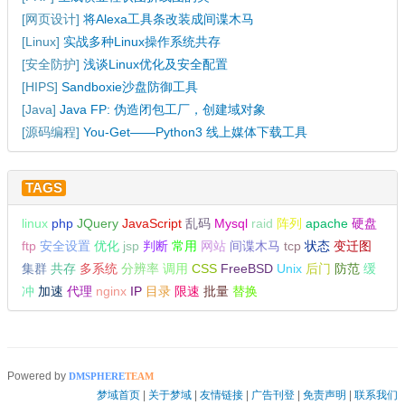
[
网页设计
]
将Alexa工具条改装成间谍木马
[
Linux
]
实战多种Linux操作系统共存
[
安全防护
]
浅谈Linux优化及安全配置
[
HIPS
]
Sandboxie沙盘防御工具
[
Java
]
Java FP: 伪造闭包工厂，创建域对象
[
源码编程
]
You-Get——Python3 线上媒体下载工具
TAGS
linux
php
JQuery
JavaScript
乱码
Mysql
raid
阵列
apache
硬盘
ftp
安全设置
优化
jsp
判断
常用
网站
间谍木马
tcp
状态
变迁图
集群
共存
多系统
分辨率
调用
CSS
FreeBSD
Unix
后门
防范
缓
冲
加速
代理
nginx
IP
目录
限速
批量
替换
Powered by
DMSPHERE
TEAM
梦域首页
|
关于梦域
|
友情链接
|
广告刊登
|
免责声明
|
联系我们