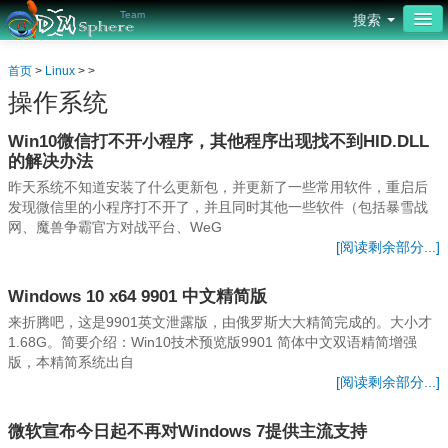
Team
搜索
首页
首页
>
Linux
> >
操作系统
网页设计
Win10微信打不开小程序，其他程序出现找不到HID.DLL
平面设计
的解决办法
源码编程
昨天系统不知道安装了什么更新包，并更新了一些常用软件，重启后
发现微信里的小程序打不开了，并且同时其他一些软件（包括暴雪战
网、魔兽争霸官方对战平台、WeG
服务器
[阅读剩余部分...]
操作系统
Windows 10 x64 9901 中文精简版
安全防护
来折腾吧，这是9901英文泄露版，由俄罗斯大大精简完成的。大小才
1.68G。简要介绍：Win10技术预览版9901 简体中文双语精简增强
社区
版，本精简系统出自
[阅读剩余部分...]
论坛
微软宣布今日起不再对Windows 7提供主流支持