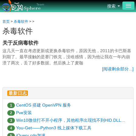
Team
搜索
首页
首页
>
杀毒软件
> >
杀毒软件
网页设计
关于反病毒软件
平面设计
这几天一直在考虑更新或更换杀毒软件，原因无他，2011的卡巴斯基
源码编程
到期了。最早接触的是赛门铁克，没啥感情，因为他让我在一年内崩
溃了两次，丢了好多数据。然后换上了麦咖
[阅读剩余部分...]
服务器
操作系统
最新日志
安全防护
CentOS 搭建 OpenVPN 服务
1
社区
Pve安装
2
论坛
Win10微信打不开小程序，其他程序出现找不到HID.DLL的解决办法
3
You-Get——Python3 线上媒体下载工具
4
jQuery cdn加速
5