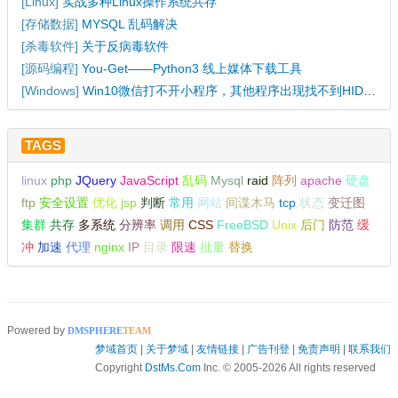
[
Linux
]
实战多种Linux操作系统共存
[
存储数据
]
MYSQL 乱码解决
[
杀毒软件
]
关于反病毒软件
[
源码编程
]
You-Get——Python3 线上媒体下载工具
[
Windows
]
Win10微信打不开小程序，其他程序出现找不到HID.DLL的解决办法
TAGS
linux
php
JQuery
JavaScript
乱码
Mysql
raid
阵列
apache
硬盘
ftp
安全设置
优化
jsp
判断
常用
网站
间谍木马
tcp
状态
变迁图
集群
共存
多系统
分辨率
调用
CSS
FreeBSD
Unix
后门
防范
缓
冲
加速
代理
nginx
IP
目录
限速
批量
替换
Powered by
DMSPHERE
TEAM
梦域首页
|
关于梦域
|
友情链接
|
广告刊登
|
免责声明
|
联系我们
Copyright
DstMs.Com
Inc. © 2005-2026 All rights reserved