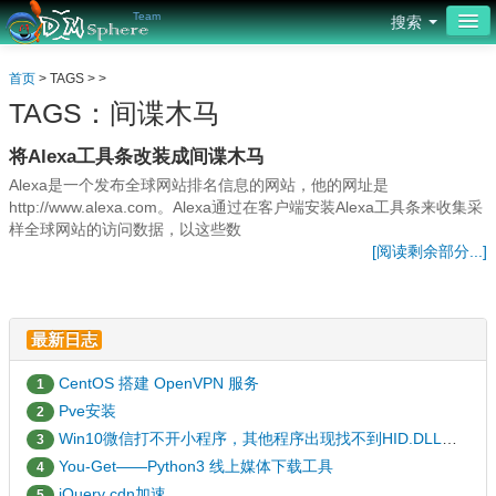
Team
搜索
首页
首页
> TAGS > >
TAGS：间谍木马
网页设计
将Alexa工具条改装成间谍木马
平面设计
Alexa是一个发布全球网站排名信息的网站，他的网址是
源码编程
http://www.alexa.com。Alexa通过在客户端安装Alexa工具条来收集采
样全球网站的访问数据，以这些数
[阅读剩余部分...]
服务器
操作系统
最新日志
安全防护
CentOS 搭建 OpenVPN 服务
1
社区
Pve安装
2
论坛
Win10微信打不开小程序，其他程序出现找不到HID.DLL的解决办法
3
You-Get——Python3 线上媒体下载工具
4
jQuery cdn加速
5