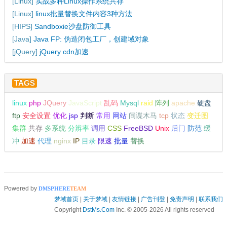
[
Linux
]
实战多种Linux操作系统共存
[
Linux
]
linux批量替换文件内容3种方法
[
HIPS
]
Sandboxie沙盘防御工具
[
Java
]
Java FP: 伪造闭包工厂，创建域对象
[
jQuery
]
jQuery cdn加速
TAGS
linux
php
JQuery
JavaScript
乱码
Mysql
raid
阵列
apache
硬盘
ftp
安全设置
优化
jsp
判断
常用
网站
间谍木马
tcp
状态
变迁图
集群
共存
多系统
分辨率
调用
CSS
FreeBSD
Unix
后门
防范
缓
冲
加速
代理
nginx
IP
目录
限速
批量
替换
Powered by
DMSPHERE
TEAM
梦域首页
|
关于梦域
|
友情链接
|
广告刊登
|
免责声明
|
联系我们
Copyright
DstMs.Com
Inc. © 2005-2026 All rights reserved