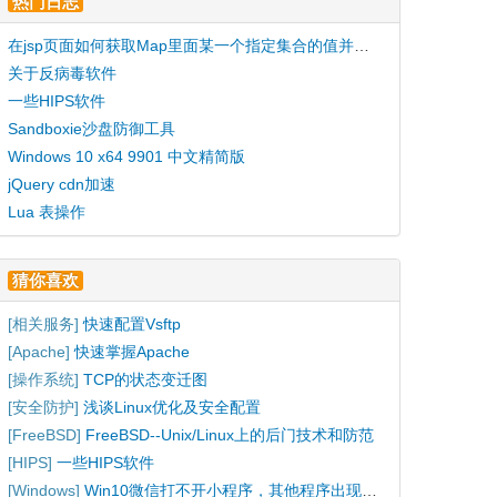
热门日志
在jsp页面如何获取Map里面某一个指定集合的值并循环打印
关于反病毒软件
一些HIPS软件
Sandboxie沙盘防御工具
Windows 10 x64 9901 中文精简版
jQuery cdn加速
Lua 表操作
猜你喜欢
[
相关服务
]
快速配置Vsftp
[
Apache
]
快速掌握Apache
[
操作系统
]
TCP的状态变迁图
[
安全防护
]
浅谈Linux优化及安全配置
[
FreeBSD
]
FreeBSD--Unix/Linux上的后门技术和防范
[
HIPS
]
一些HIPS软件
[
Windows
]
Win10微信打不开小程序，其他程序出现找不到HID.DLL的解决办法