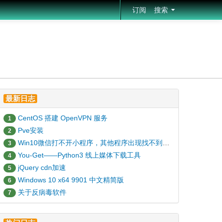
订阅
搜索
最新日志
CentOS 搭建 OpenVPN 服务
1
Pve安装
2
Win10微信打不开小程序，其他程序出现找不到HID.DLL的解决办法
3
You-Get——Python3 线上媒体下载工具
4
jQuery cdn加速
5
Windows 10 x64 9901 中文精简版
6
关于反病毒软件
7