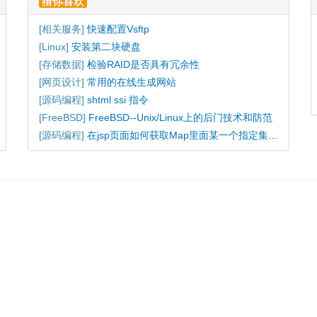
猜你喜欢
[
相关服务
]
快速配置Vsftp
[
Linux
]
安装第二块硬盘
[
存储数据
]
检验RAID是否具有冗余性
[
网页设计
]
常用的在线生成网站
[
源码编程
]
shtml ssi 指令
[
FreeBSD
]
FreeBSD--Unix/Linux上的后门技术和防范
[
源码编程
]
在jsp页面如何获取Map里面某一个指定集合的值并循环打印