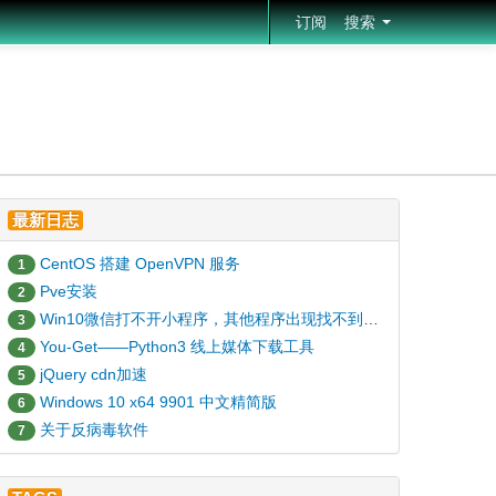
订阅
搜索
最新日志
CentOS 搭建 OpenVPN 服务
1
Pve安装
2
Win10微信打不开小程序，其他程序出现找不到HID.DLL的解决办法
3
You-Get——Python3 线上媒体下载工具
4
jQuery cdn加速
5
Windows 10 x64 9901 中文精简版
6
关于反病毒软件
7